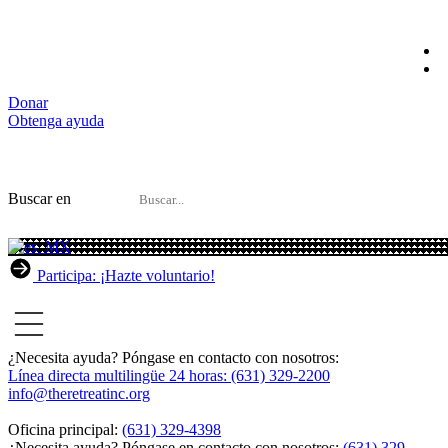
Kazajstán
Donar
Obtenga ayuda
Buscar en
Participa: ¡Hazte voluntario!
¿Necesita ayuda? Póngase en contacto con nosotros:
Línea directa multilingüe 24 horas: (631) 329-2200
info@theretreatinc.org
Oficina principal:
(631) 329-4398
¿Necesita ayuda? Póngase en contacto con nosotros:
(631) 329-