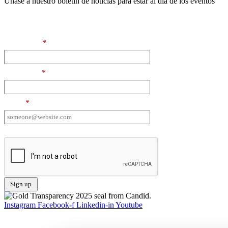
Únase a nuestro boletín de noticias para estar al día de los eventos
Contact Information
First Name
*
Last Name
*
Email
*
I want to receive emails at this address
Instagram
Facebook-f
Linkedin-in
Youtube