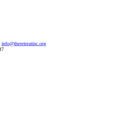
|
info@theretreatinc.org
37