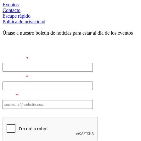
Eventos
Contacto
Escape rápido
Política de privacidad
Únase a nuestro boletín de noticias para estar al día de los eventos
Contact Information
First Name
*
Last Name
*
Email
*
I want to receive emails at this address