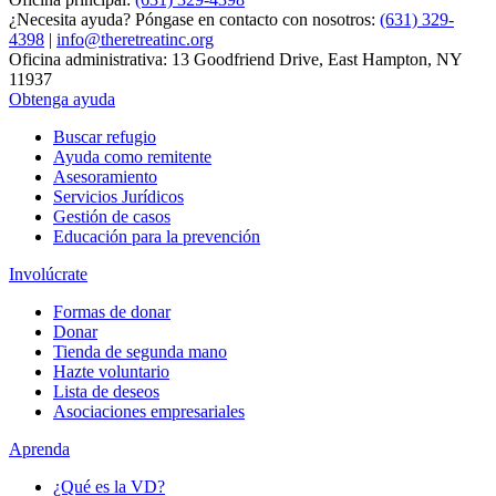
¿Necesita ayuda? Póngase en contacto con nosotros:
(631) 329-
4398
|
info@theretreatinc.org
Oficina administrativa: 13 Goodfriend Drive, East Hampton, NY
11937
Obtenga ayuda
Buscar refugio
Ayuda como remitente
Asesoramiento
Servicios Jurídicos
Gestión de casos
Educación para la prevención
Involúcrate
Formas de donar
Donar
Tienda de segunda mano
Hazte voluntario
Lista de deseos
Asociaciones empresariales
Aprenda
¿Qué es la VD?