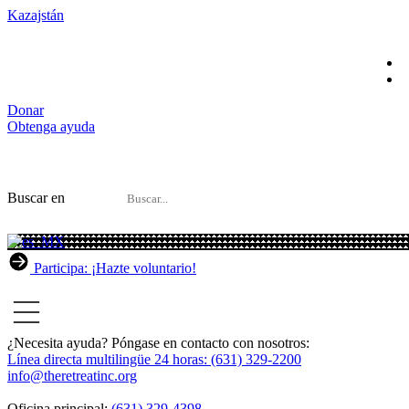
Kazajstán
Donar
Obtenga ayuda
Buscar en
Participa: ¡Hazte voluntario!
¿Necesita ayuda? Póngase en contacto con nosotros:
Línea directa multilingüe 24 horas: (631) 329-2200
info@theretreatinc.org
Oficina principal:
(631) 329-4398