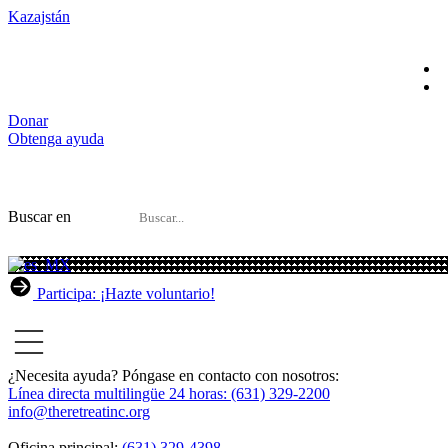
Kazajstán
Donar
Obtenga ayuda
Buscar en
Participa: ¡Hazte voluntario!
¿Necesita ayuda? Póngase en contacto con nosotros:
Línea directa multilingüe 24 horas: (631) 329-2200
info@theretreatinc.org
Oficina principal:
(631) 329-4398