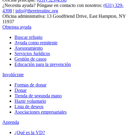
¿Necesita ayuda? Póngase en contacto con nosotros:
(631) 329-
4398
|
info@theretreatinc.org
Oficina administrativa: 13 Goodfriend Drive, East Hampton, NY
11937
Obtenga ayuda
Buscar refugio
Ayuda como remitente
Asesoramiento
Servicios Jurídicos
Gestión de casos
Educación para la prevención
Involúcrate
Formas de donar
Donar
Tienda de segunda mano
Hazte voluntario
Lista de deseos
Asociaciones empresariales
Aprenda
¿Qué es la VD?